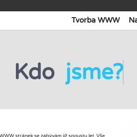
Tvorba WWW
N
Kdo
jsme?
 WWW stránek se zabývám již spoustu let. Vše