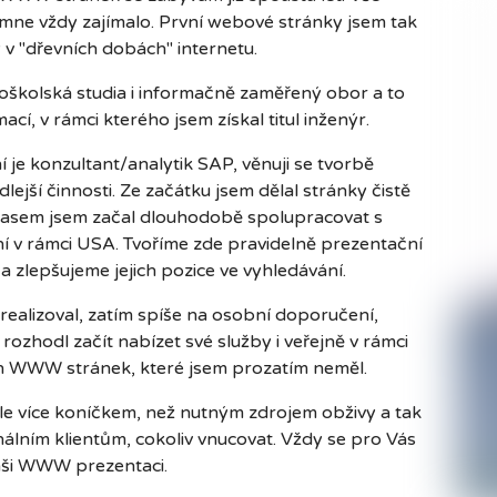
 mne vždy zajímalo. První webové stránky jsem tak
ty v "dřevních dobách" internetu.
oškolská studia i informačně zaměřený obor a to
, v rámci kterého jsem získal titul inženýr.
 je konzultant/analytik SAP, věnuji se tvorbě
jší činnosti. Ze začátku jsem dělal stránky čistě
 Časem jsem začal dlouhodobě spolupracovat s
ní v rámci USA. Tvoříme zde pravidelně prezentační
a zlepšujeme jejich pozice ve vyhledávání.
 realizoval, zatím spíše na osobní doporučení,
ozhodl začít nabízet své služby i veřejně v rámci
ch WWW stránek, které jsem prozatím neměl.
e více koníčkem, než nutným zdrojem obživy a tak
ním klientům, cokoliv vnucovat. Vždy se pro Vás
Vaši WWW prezentaci.