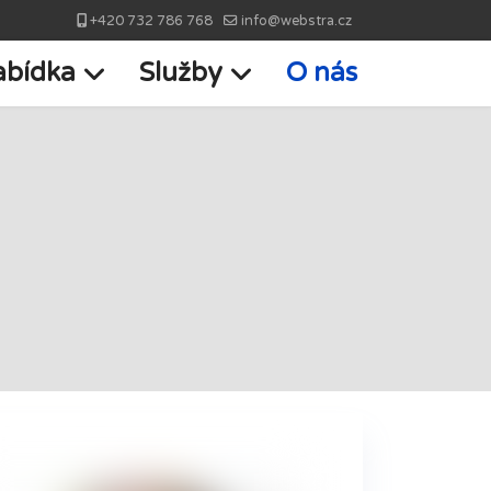
+420 732 786 768
info@webstra.cz
abídka
Služby
O nás