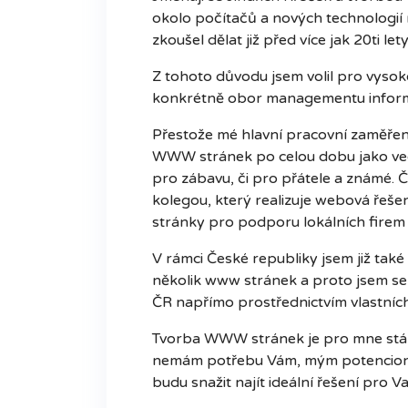
okolo počítačů a nových technologií
zkoušel dělat již před více jak 20ti le
Z tohoto důvodu jsem volil pro vysok
konkrétně obor managementu informací
Přestože mé hlavní pracovní zaměření
WWW stránek po celou dobu jako vedle
pro zábavu, či pro přátele a známé.
kolegou, který realizuje webová řeše
stránky pro podporu lokálních firem 
V rámci České republiky jsem již také
několik www stránek a proto jsem se r
ČR napřímo prostřednictvím vlastní
Tvorba WWW stránek je pro mne stál
nemám potřebu Vám, mým potencionál
budu snažit najít ideální řešení pro 