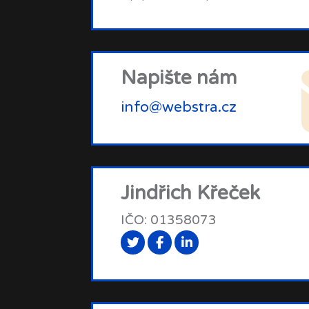
Napište nám
info@webstra.cz
Jindřich Křeček
IČO: 01358073