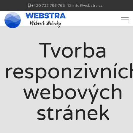
+420 732 786 768
info@webstra.cz
Tvorba
responzivníc
webových
stránek