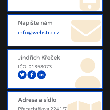
Napište nám
info@webstra.cz
Jindřich Křeček
IČO: 01358073
Adresa a sídlo
Přecechtělova 2241/7